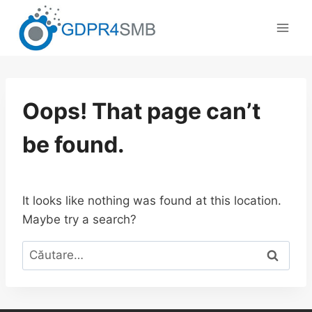
Skip
to
content
Oops! That page can’t
be found.
It looks like nothing was found at this location.
Maybe try a search?
Caută
după: