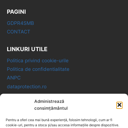
PAGINI
GDPR4SMB
CONTACT
LINKURI UTILE
Politica privind cookie-urile
Politica de confidentialitate
ANPC
dataprotection.ro
Administrează
GDPR4SMB OÜ
consimțământul
Pentru a oferi cea mai bună experiență, folosim tehnologii, cum ar fi
VAT ID: EE102534005
cookie-uri, pentru a stoca și/sau accesa informațiile despre dispozitive.