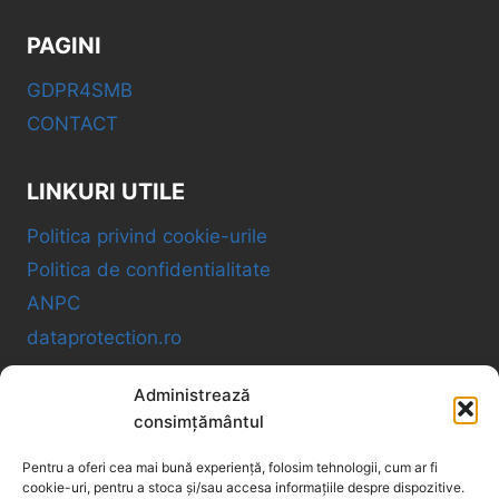
PAGINI
GDPR4SMB
CONTACT
LINKURI UTILE
Politica privind cookie-urile
Politica de confidentialitate
ANPC
dataprotection.ro
Administrează
GDPR4SMB OÜ
consimțământul
Pentru a oferi cea mai bună experiență, folosim tehnologii, cum ar fi
VAT ID: EE102534005
cookie-uri, pentru a stoca și/sau accesa informațiile despre dispozitive.