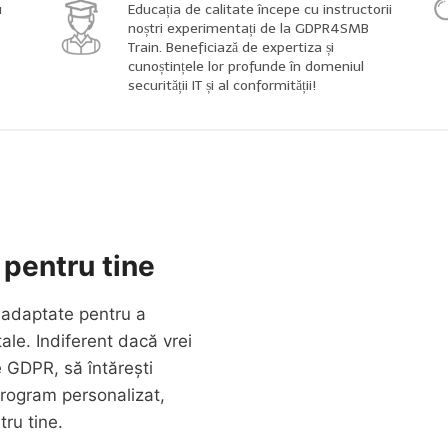
u
Educația de calitate începe cu instructorii
noștri experimentați de la GDPR4SMB
Train. Beneficiază de expertiza și
cunoștințele lor profunde în domeniul
securității IT și al conformității!
 pentru tine
 adaptate pentru a
ale. Indiferent dacă vrei
e GDPR, să întărești
program personalizat,
ru tine.