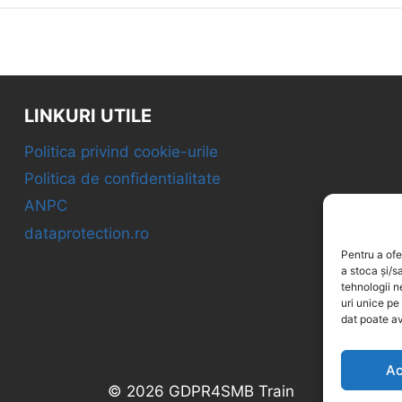
LINKURI UTILE
Politica privind cookie-urile
Politica de confidentialitate
ANPC
dataprotection.ro
Pentru a ofe
a stoca și/s
tehnologii 
uri unice pe
dat poate av
Ac
© 2026 GDPR4SMB Train