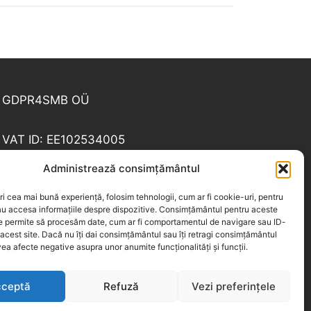
GDPR4SMB OÜ
VAT ID: EE102534005
Administrează consimțământul
Tel: +40 213 104 874, Fax: +40 372 872 785
ri cea mai bună experiență, folosim tehnologii, cum ar fi cookie-uri, pentru
au accesa informațiile despre dispozitive. Consimțământul pentru aceste
Email:
office@gdpr4smb.ro
ne permite să procesăm date, cum ar fi comportamentul de navigare sau ID-
 acest site. Dacă nu îți dai consimțământul sau îți retragi consimțământul
ea afecte negative asupra unor anumite funcționalități și funcții.
ceptă
Refuză
Vezi preferințele