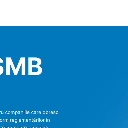
SMB
ru companiile care doresc
orm reglementărilor în
ruire pentru angajați,