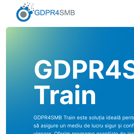
Skip
to
content
GDPR4
Train
GDPR4SMB Train este soluția ideală pent
să asigure un mediu de lucru sigur și conf
vigoare. Oferim programe esențiale de inst