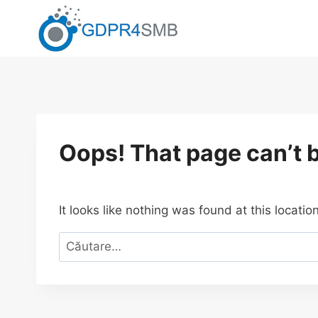
Skip
to
content
Oops! That page can’t 
It looks like nothing was found at this locati
Caută
după: