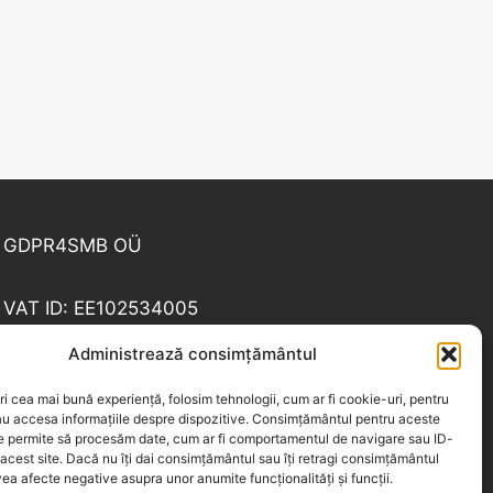
GDPR4SMB OÜ
VAT ID: EE102534005
Administrează consimțământul
Tel: +40 213 104 874, Fax: +40 372 872 785
ri cea mai bună experiență, folosim tehnologii, cum ar fi cookie-uri, pentru
au accesa informațiile despre dispozitive. Consimțământul pentru aceste
Email:
office@gdpr4smb.ro
ne permite să procesăm date, cum ar fi comportamentul de navigare sau ID-
 acest site. Dacă nu îți dai consimțământul sau îți retragi consimțământul
ea afecte negative asupra unor anumite funcționalități și funcții.