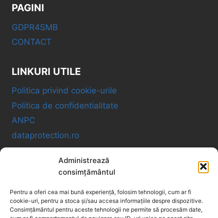
PAGINI
GDPR4SMB
CONTACT
LINKURI UTILE
Politica privind cookie-urile
Politica de confidentialitate
ANPC
dataprotection.ro
Administrează
GDPR4SMB OÜ
consimțământul
Pentru a oferi cea mai bună experiență, folosim tehnologii, cum ar fi
VAT ID: EE102534005
cookie-uri, pentru a stoca și/sau accesa informațiile despre dispozitive.
Consimțământul pentru aceste tehnologii ne permite să procesăm date,